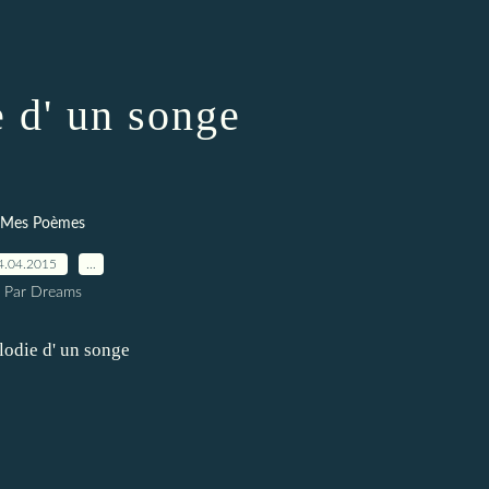
 d' un songe
Mes Poèmes
4.04.2015
…
Par Dreams