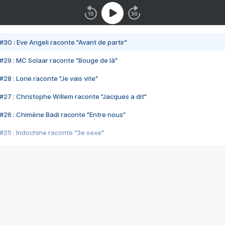
#30 : Eve Angeli raconte "Avant de partir"
#29 : MC Solaar raconte "Bouge de là"
28 : Lorie raconte "Je vais vite"
#27 : Christophe Willem raconte "Jacques a dit"
#26 : Chimène Badi raconte "Entre nous"
#25 : Indochine raconte "3e sexe"
#24 : Zaho raconte "C'est chelou"
#23 : Patrick Bruel raconte "Au café des délices"
#22 : Kyo raconte "Le chemin"
#21 : Nolwenn Leroy raconte "Cassé"
#20 : Patrick Hernandez raconte "Born to be alive"